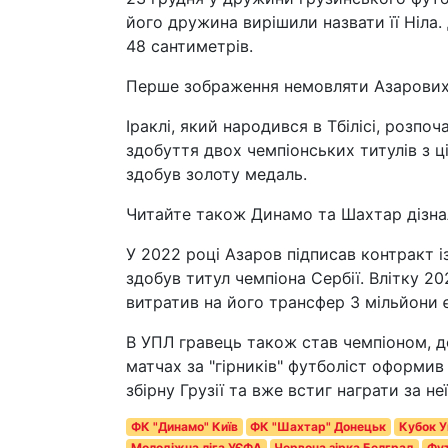
його дружина вирішили назвати її Ніла.
48 сантиметрів.
Перше зображення немовляти Азарових
Іраклі, який народився в Тбілісі, розпо
здобуття двох чемпіонських титулів з 
здобув золоту медаль.
Читайте також Динамо та Шахтар дізнал
У 2022 році Азаров підписав контракт і
здобув титул чемпіона Сербії. Влітку 2
витратив на його трансфер 3 мільйони 
В УПЛ гравець також став чемпіоном, д
матчах за "гірників" футболіст оформив 
збірну Грузії та вже встиг награти за н
ФК "Динамо" Київ
ФК "Шахтар" Донецьк
Кубок У
Молодіжна ліга УЄФА
Червона зірка Белград
Фут