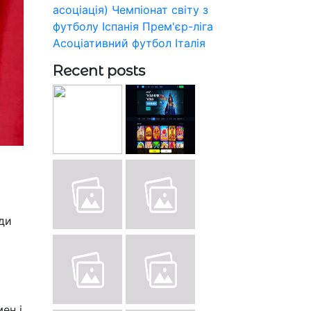
асоціація)
Чемпіонат світу з
футболу
Іспанія
Прем'єр-ліга
Асоціативний футбол
Італія
Recent posts
ди
ен і