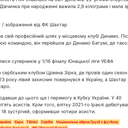
 Дівчинка при народженні важила 2,9 кілограма і мала з
 / зображення від ФК Шахтар
чав свій професійний шлях у місцевому клубі Динамо. Пі
цією командою, він перейшов до Динамо Батумі, де так
ися суперників у 1/16 фіналу Юнацької ліги УЄФА
з сербським клубом Црвена Зірка, де провів один сезон 
023 року лівий захисник повернувся в Україну, а Шахтар
євро.
одавши до цього ще і перемогу в Кубку України. У 40
п'ять асистів. Крім того, влітку 2021-го Іраклі дебютува
еї 18 зустрічей, оформивши чотири асисти.
країни
Євро
Тбілісі
Сербія
Національна збірна Грузії з футболу
боліст Асоціації
ФК "Динамо" Батумі