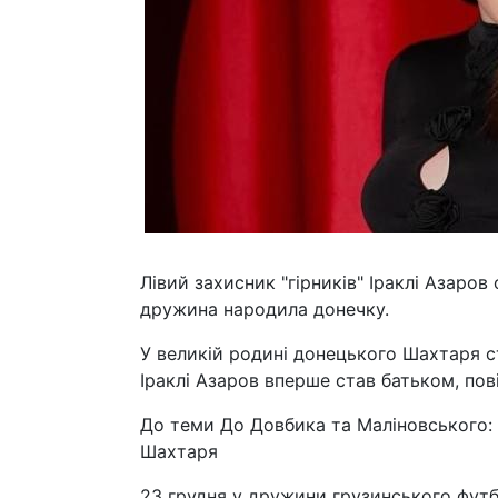
Лівий захисник "гірників" Іраклі Азаро
дружина народила донечку.
У великій родині донецького Шахтаря с
Іраклі Азаров вперше став батьком, пов
До теми До Довбика та Маліновського: т
Шахтаря
23 грудня у дружини грузинського футбо