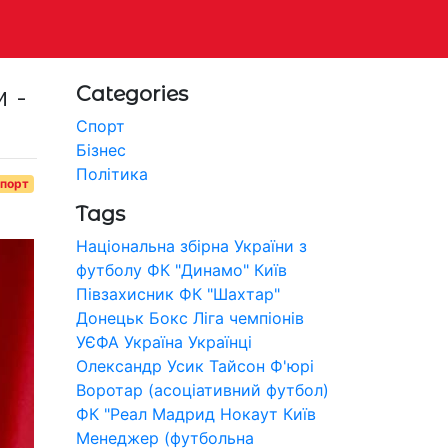
 -
Categories
Спорт
Бізнес
Політика
порт
Tags
Національна збірна України з
футболу
ФК "Динамо" Київ
Півзахисник
ФК "Шахтар"
Донецьк
Бокс
Ліга чемпіонів
УЄФА
Україна
Українці
Олександр Усик
Тайсон Ф'юрі
Воротар (асоціативний футбол)
ФК "Реал Мадрид
Нокаут
Київ
Менеджер (футбольна