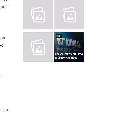
ріст
сля
ож
і
в за