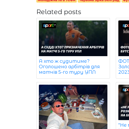
Related posts
ФОТО
А хто ж судитиме?
Зол
Оголошено арбітрів для
202
матчів 5-го туру УПЛ
"Не