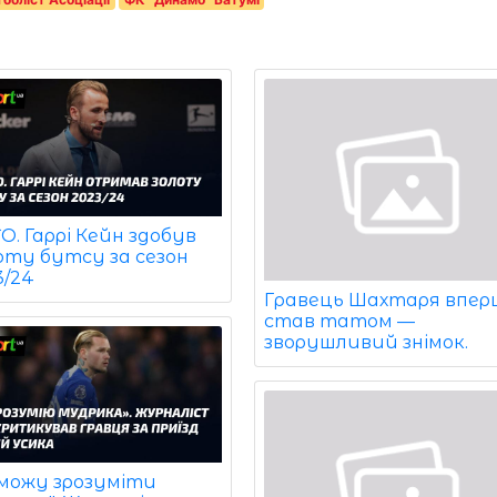
. Гаррі Кейн здобув
оту бутсу за сезон
3/24
Гравець Шахтаря впер
став татом —
зворушливий знімок.
 можу зрозуміти