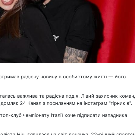
в отримав радісну новину в особистому житті — його
талась важлива та радісна подія. Лівий захисник коман
ідомляє 24 Канал з посиланням на інстаграм "гірників".
оп-клуб чемпіонату Італії хоче підписати нападника
ліста Ніні з’явилася на світ донечка. 22-річний спортсм