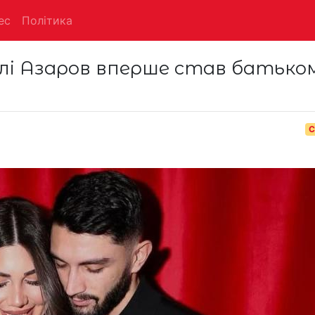
ес
Політика
лі Азаров вперше став батьком
С