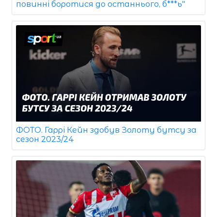
повинні боротися до останнього, б***ь"
ФОТО. Гаррі Кейн здобув Золоту бутсу за
сезон 2023/24