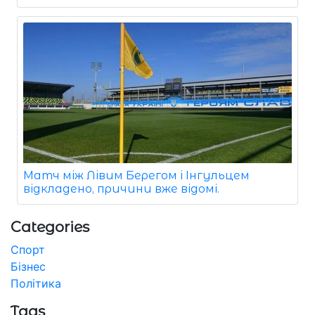
Матч між Лівим Берегом і Інгульцем
відкладено, причини вже відомі.
Categories
Спорт
Бізнес
Політика
Tags