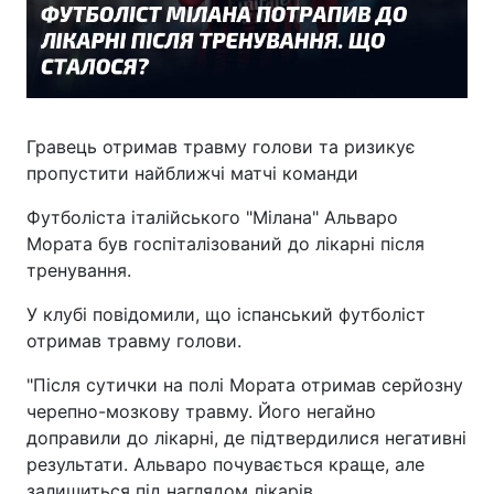
Гравець отримав травму голови та ризикує
пропустити найближчі матчі команди
Футболіста італійського "Мілана" Альваро
Мората був госпіталізований до лікарні після
тренування.
У клубі повідомили, що іспанський футболіст
отримав травму голови.
"Після сутички на полі Мората отримав серйозну
черепно-мозкову травму. Його негайно
доправили до лікарні, де підтвердилися негативні
результати. Альваро почувається краще, але
залишиться під наглядом лікарів.