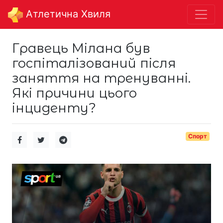
Aтлетична Хвиля
Гравець Мілана був
госпіталізований після
заняття на тренуванні.
Які причини цього
інциденту?
Спорт