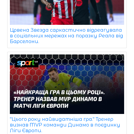
Црвена Звезда саркастично відреагувала
в соціальних мережах на поразку Реала від
Барселони.
"Цього року найвидатніша гра." Тренер
визнав MVP команди Динамо в поєдинку
Ліги Європи.