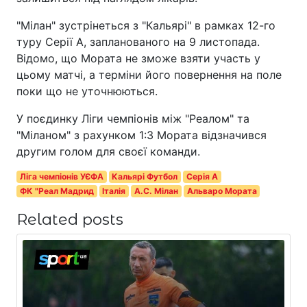
"Мілан" зустрінеться з "Кальярі" в рамках 12-го
туру Серії А, запланованого на 9 листопада.
Відомо, що Мората не зможе взяти участь у
цьому матчі, а терміни його повернення на поле
поки що не уточнюються.
У поєдинку Ліги чемпіонів між "Реалом" та
"Міланом" з рахунком 1:3 Мората відзначився
другим голом для своєї команди.
Ліга чемпіонів УЄФА
Кальярі Футбол
Серія A
ФК "Реал Мадрид
Італія
A.C. Мілан
Альваро Мората
Related posts