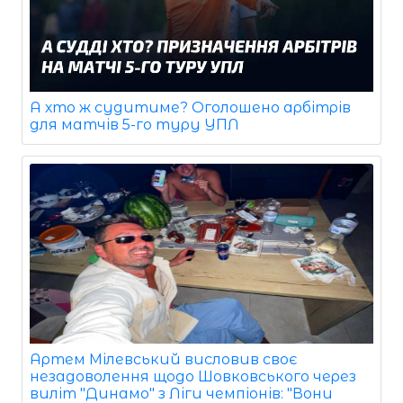
А хто ж судитиме? Оголошено арбітрів
для матчів 5-го туру УПЛ
Артем Мілевський висловив своє
незадоволення щодо Шовковського через
виліт "Динамо" з Ліги чемпіонів: "Вони