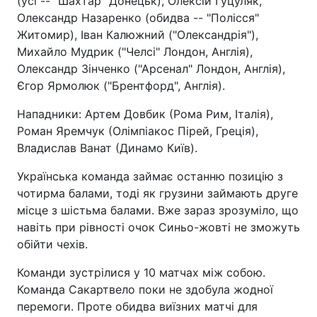
(усі -- "Шахтар" Донецьк), Олексій Гуцуляк,
Олександр Назаренко (обидва -- "Полісся"
Житомир), Іван Калюжний ("Олександрія"),
Михайло Мудрик ("Челсі" Лондон, Англія),
Олександр Зінченко ("Арсенал" Лондон, Англія),
Єгор Ярмолюк ("Брентфорд", Англія).
Нападники: Артем Довбик (Рома Рим, Італія),
Роман Яремчук (Олімпіакос Пірей, Греція),
Владислав Ванат (Динамо Київ).
Українська команда займає останню позицію з
чотирма балами, тоді як грузини займають друге
місце з шістьма балами. Вже зараз зрозуміло, що
навіть при рівності очок Синьо-жовті не зможуть
обійти чехів.
Команди зустрілися у 10 матчах між собою.
Команда Сакартвело поки не здобула жодної
перемоги. Проте обидва виїзних матчі для