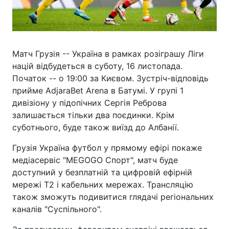
Матч Грузія -- Україна в рамках розіграшу Ліги
націй відбудеться в суботу, 16 листопада.
Початок -- о 19:00 за Києвом. Зустріч-відповідь
прийме AdjaraBet Arena в Батумі. У групі 1
дивізіону у підопічних Сергія Реброва
залишається тільки два поєдинки. Крім
суботнього, буде також виїзд до Албанії.
Грузія Україна футбол у прямому ефірі покаже
медіасервіс "MEGOGO Спорт", матч буде
доступний у безплатній та цифровій ефірній
мережі Т2 і кабельних мережах. Трансляцію
також зможуть подивитися глядачі регіональних
каналів "Суспільного".