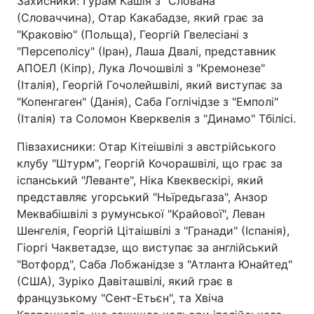
Захисники: Гурам Кашія з "Слована"
(Словаччина), Отар Какабадзе, який грає за
"Краковію" (Польща), Георгій Гвелесіані з
"Персеполісу" (Іран), Лаша Двалі, представник
АПОЕЛ (Кіпр), Лука Лочошвілі з "Кремонезе"
(Італія), Георгій Гочолейшвілі, який виступає за
"Копенгаген" (Данія), Саба Гоглічідзе з "Емполі"
(Італія) та Соломон Кверквелія з "Динамо" Тбілісі.
Півзахисники: Отар Кітеішвілі з австрійського
клубу "Штурм", Георгій Кочорашвілі, що грає за
іспанський "Леванте", Ніка Квеквескірі, який
представляє угорський "Ньїредьгаза", Анзор
Меквабішвілі з румунської "Крайової", Леван
Шенгелія, Георгій Цітаішвілі з "Гранади" (Іспанія),
Гіоргі Чакветадзе, що виступає за англійський
"Вотфорд", Саба Лобжанідзе з "Атланта Юнайтед"
(США), Зуріко Давіташвілі, який грає в
французькому "Сент-Етьєн", та Хвіча