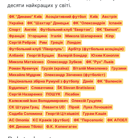
десяти найкращих у світі.
ФК "Динамо" Київ
Асоціативний футбол
Київ
Австрія
Україна
ФК "Шахтар" Донецьк
ФК "Олександрія
Іспанія
Спорт
Англія
Футбольний клуб "Евертон".
ФК "Емполі".
Франція
Угорщина
Італія
Микола Шапаренко
Кіпр
Сергій Ребров
Рим
Греція
Лондон
Футбольний клуб "Ліверпуль".
Арбітр (футбольна асоціація)
Албанія
Георгій Бущан
Валерій Бондар
Юхим Конопля
Микола Матвієнко
Олександр Зубков
ФК "Рух" Львів
Роман Яремчук
Грузія (країна)
Віталій Миколенко
Грузини
Михайло Мудрик
Олександр Зінченко (футболіст)
Національна збірна Румунії з футболу
Данія
ФК "Валенсія
Будапешт
Словаччина
ŠK Slovan Bratislava
Сергій Назаренко
ПОШУК
Лісабон
Калюжний Іван Володимирович
Олексій Гуцуляк
СК Штурм Грац
Леванте UD
Пірей
Лука Лочошвілі
Садиба Соломона
Георгій Цітаішвілі
Гурам Кашія
AC Omonia
КС Краків (футбол)
ФК "Персеполіс
ФК АПОЕЛ
ФК Динамо Тбілісі
Ф.К. Копенгаген