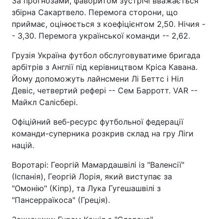
За прогнозами, фаворитом зустрічі вважається
збірна Сакартвело. Перемога сторони, що
приймає, оцінюється з коефіцієнтом 2,50. Нічия -
- 3,30. Перемога української команди -- 2,62.
Грузія Україна футбол обслуговуватиме бригада
арбітрів з Англії під керівництвом Кріса Кавана.
Йому допоможуть лайнсмени Лі Беттс і Ніл
Девіс, четвертий рефері -- Сем Барротт. VAR --
Майкл Салісбері.
Офіційний веб-ресурс футбольної федерації
команди-суперника розкрив склад на гру Ліги
націй.
Воротарі: Георгій Мамардашвілі із "Валенсії"
(Іспанія), Георгій Лорія, який виступає за
"Омонію" (Кіпр), та Лука Гугешашвілі з
"Пансерраїкоса" (Греція).