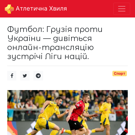
Aтлетична Хвиля
Футбол: Грузія проти
України — дивіться
онлайн-трансляцію
зустрічі Ліги націй.
Спорт