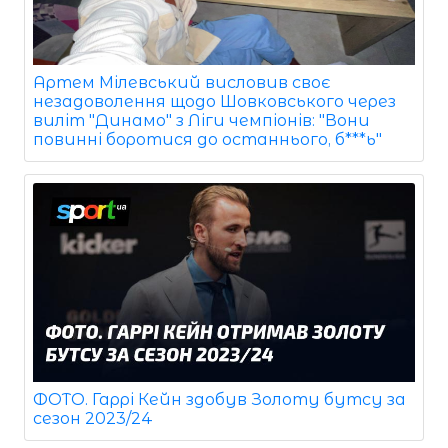
Артем Мілевський висловив своє
незадоволення щодо Шовковського через
виліт "Динамо" з Ліги чемпіонів: "Вони
повинні боротися до останнього, б***ь"
ФОТО. Гаррі Кейн здобув Золоту бутсу за
сезон 2023/24