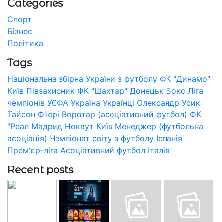
Categories
Спорт
Бізнес
Політика
Tags
Національна збірна України з футболу
ФК "Динамо"
Київ
Півзахисник
ФК "Шахтар" Донецьк
Бокс
Ліга
чемпіонів УЄФА
Україна
Українці
Олександр Усик
Тайсон Ф'юрі
Воротар (асоціативний футбол)
ФК
"Реал Мадрид
Нокаут
Київ
Менеджер (футбольна
асоціація)
Чемпіонат світу з футболу
Іспанія
Прем'єр-ліга
Асоціативний футбол
Італія
Recent posts