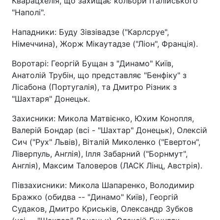
Кварацхелія, що захищає кольори італійського
"Наполі".
Нападники: Буду Зівзівадзе ("Карлсруе",
Німеччина), Жорж Мікаутадзе ("Ліон", Франція).
Воротарі: Георгій Бущан з "Динамо" Київ,
Анатолій Трубін, що представляє "Бенфіку" з
Лісабона (Португалія), та Дмитро Різник з
"Шахтаря" Донецьк.
Захисники: Микола Матвієнко, Юхим Конопля,
Валерій Бондар (всі - "Шахтар" Донецьк), Олексій
Сич ("Рух" Львів), Віталій Миколенко ("Евертон",
Ліверпуль, Англія), Ілля Забарний ("Борнмут",
Англія), Максим Таловеров (ЛАСК Лінц, Австрія).
Півзахисники: Микола Шапаренко, Володимир
Бражко (обидва -- "Динамо" Київ), Георгій
Судаков, Дмитро Криськів, Олександр Зубков