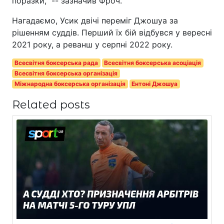
поразки," -- зазначив Фроч.
Нагадаємо, Усик двічі переміг Джошуа за
рішенням суддів. Перший їх бій відбувся у вересні
2021 року, а реванш у серпні 2022 року.
Всесвітня боксерська рада
Всесвітня боксерська асоціація
Всесвітня боксерська організація
Міжнародна боксерська організація
Ентоні Джошуа
Related posts