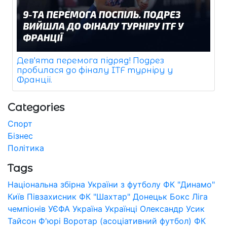
Дев'ята перемога підряд! Подрез
пробилася до фіналу ITF турніру у
Франції.
Categories
Спорт
Бізнес
Політика
Tags
Національна збірна України з футболу
ФК "Динамо"
Київ
Півзахисник
ФК "Шахтар" Донецьк
Бокс
Ліга
чемпіонів УЄФА
Україна
Українці
Олександр Усик
Тайсон Ф'юрі
Воротар (асоціативний футбол)
ФК