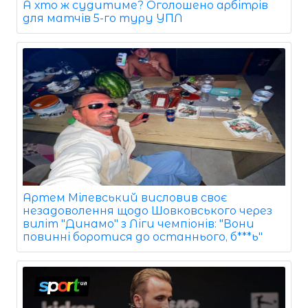
А хто ж судитиме? Оголошено арбітрів
для матчів 5-го туру УПЛ
Артем Мілевський висловив своє
незадоволення щодо Шовковського через
виліт "Динамо" з Ліги чемпіонів: "Вони
повинні боротися до останнього, б***ь"