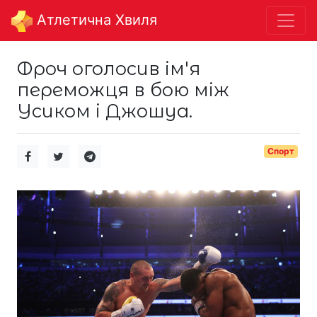
Aтлетична Хвиля
Фроч оголосив ім'я
переможця в бою між
Усиком і Джошуа.
Спорт