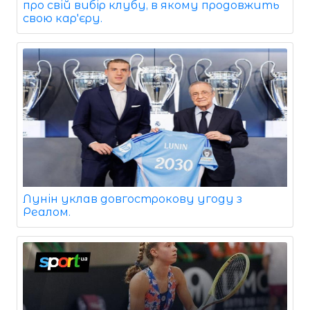
про свій вибір клубу, в якому продовжить
свою кар'єру.
Лунін уклав довгострокову угоду з
Реалом.