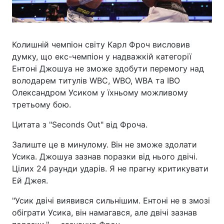
Колишній чемпіон світу Карл Фроч висловив
думку, що екс-чемпіон у надважкій категорії
Ентоні Джошуа не зможе здобути перемогу над
володарем титулів WBC, WBO, WBA та IBO
Олександром Усиком у їхньому можливому
третьому бою.
Цитата з "Seconds Out" від Фроча.
Залиште це в минулому. Він не зможе здолати
Усика. Джошуа зазнав поразки від нього двічі.
Цілих 24 раунди ударів. Я не прагну критикувати
Ей Джея.
"Усик двічі виявився сильнішим. Ентоні не в змозі
обіграти Усика, він намагався, але двічі зазнав