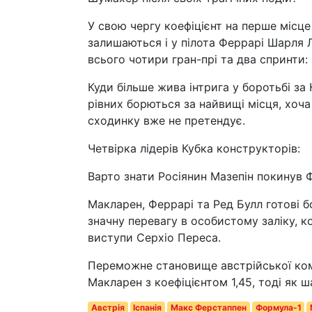
У свою чергу коефіцієнт на перше місце
залишаються і у пілота Феррарі Шарля 
всього чотири гран-прі та два спринти:
Куди більше жива інтрига у боротьбі за
рівних борються за найвищі місця, хоча
сходинку вже не претендує.
Четвірка лідерів Кубка конструкторів:
Варто знати Росіянин Мазепін покинув Ф
Макларен, Феррарі та Ред Булл готові 
значну перевагу в особистому заліку, к
виступи Серхіо Переса.
Переможне становище австрійської комп
Макларен з коефіцієнтом 1,45, тоді як 
Австрія
Іспанія
Макс Ферстаппен
Формула-1