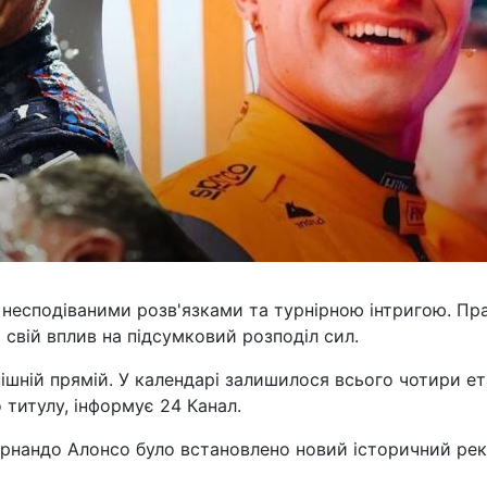
 несподіваними розв'язками та турнірною інтригою. Пр
 свій вплив на підсумковий розподіл сил.
ішній прямій. У календарі залишилося всього чотири ет
 титулу, інформує 24 Канал.
ернандо Алонсо було встановлено новий історичний ре