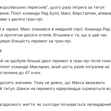
"королівських перегонів", цього разу інтрига за титул
ння. Пілот команди Ред Булл, Макс Ферстаппен, впевн
ми з десяти гран-прі.
ії в червні, Макс опинився в невдалій серії. Команда Ред
е протягом десяти етапів. Втішним є те, що в цей час
бувши більшість перемог на гран-прі.
4:
ший не здобули більше двох перемог в гран-прі після гонк
, пілот команди Макларен, який шість разів потрапив на
стаппена до 47 очок.
 досить значним. Тому не дивно, що Макса вважають
й титул. Шанси на перемогу нідерландця оцінюються вс
загадкового життя: як сьогодні почувається легендарни