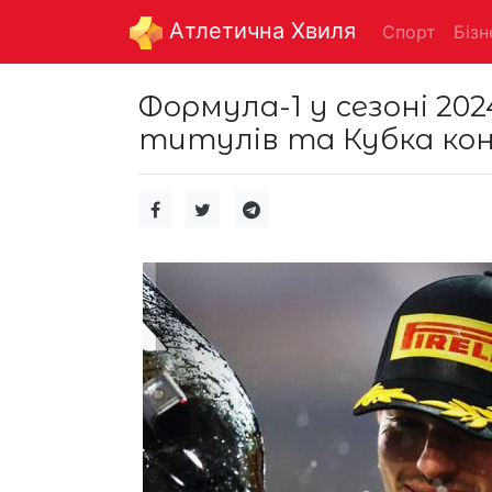
Aтлетична Хвиля
Спорт
Бізн
Формула-1 у сезоні 202
титулів та Кубка конс