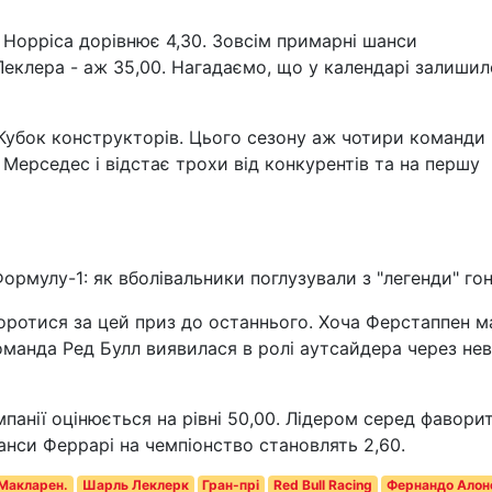
 Норріса дорівнює 4,30. Зовсім примарні шанси
Леклера - аж 35,00. Нагадаємо, що у календарі залиши
 Кубок конструкторів. Цього сезону аж чотири команди
 Мерседес і відстає трохи від конкурентів та на першу
ормулу-1: як вболівальники поглузували з "легенди" го
боротися за цей приз до останнього. Хоча Ферстаппен м
оманда Ред Булл виявилася в ролі аутсайдера через нев
анії оцінюється на рівні 50,00. Лідером серед фаворит
шанси Феррарі на чемпіонство становлять 2,60.
Макларен.
Шарль Леклерк
Гран-прі
Red Bull Racing
Фернандо Алон