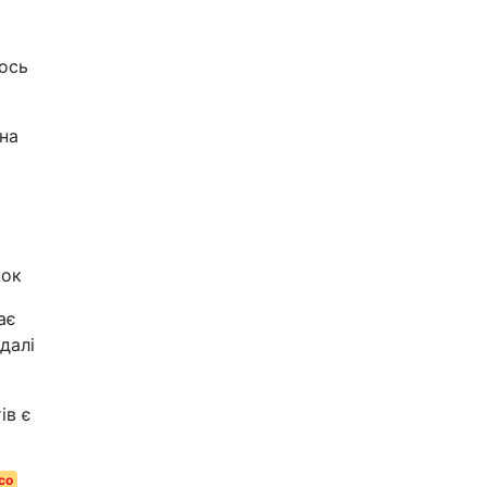
лось
 на
нок
ає
далі
ів є
со