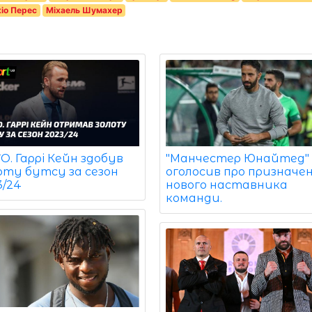
іо Перес
Міхаель Шумахер
. Гаррі Кейн здобув
"Манчестер Юнайтед"
оту бутсу за сезон
оголосив про призначе
3/24
нового наставника
команди.