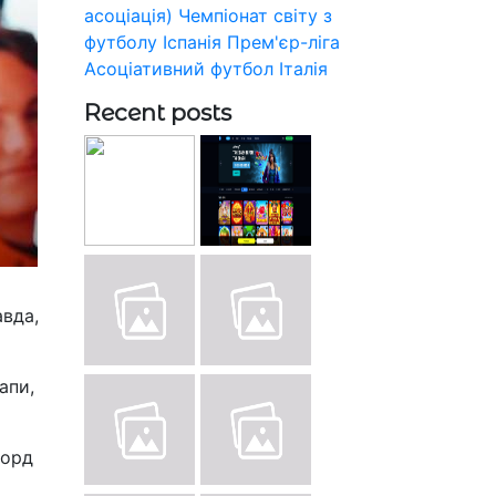
асоціація)
Чемпіонат світу з
футболу
Іспанія
Прем'єр-ліга
Асоціативний футбол
Італія
Recent posts
авда,
апи,
корд