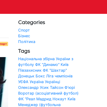
Categories
Спорт
Бізнес
Політика
порт
Tags
Національна збірна України з
футболу
ФК "Динамо" Київ
Півзахисник
ФК "Шахтар"
Донецьк
Бокс
Ліга чемпіонів
УЄФА
Україна
Українці
Олександр Усик
Тайсон Ф'юрі
Воротар (асоціативний футбол)
ФК "Реал Мадрид
Нокаут
Київ
Менеджер (футбольна