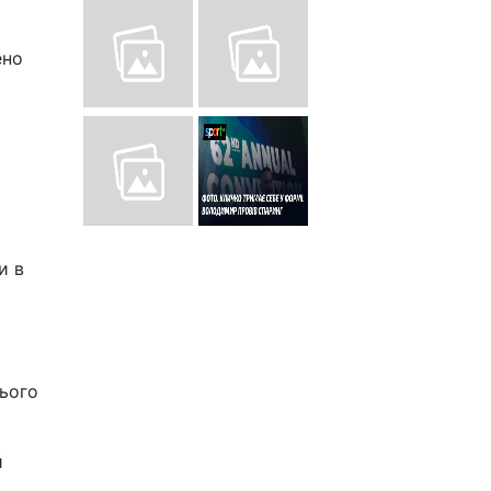
ено
и в
ього
й