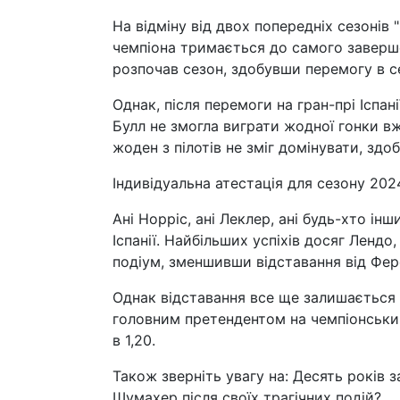
На відміну від двох попередніх сезонів 
чемпіона тримається до самого заверше
розпочав сезон, здобувши перемогу в се
Однак, після перемоги на гран-прі Іспан
Булл не змогла виграти жодної гонки вж
жоден з пілотів не зміг домінувати, здо
Індивідуальна атестація для сезону 202
Ані Норріс, ані Леклер, ані будь-хто ін
Іспанії. Найбільших успіхів досяг Лендо
подіум, зменшивши відставання від Фер
Однак відставання все ще залишається
головним претендентом на чемпіонськи
в 1,20.
Також зверніть увагу на: Десять років 
Шумахер після своїх трагічних подій?