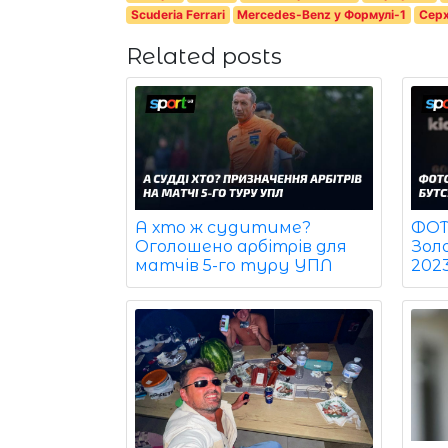
Scuderia Ferrari
Mercedes-Benz у Формулі-1
Серх
Related posts
ФОТО
А хто ж судитиме?
Зол
Оголошено арбітрів для
202
матчів 5-го туру УПЛ