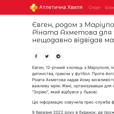
Aтлетична Хвиля
Спорт
Бізн
Євген, родом з Маріуп
Ріната Ахметова для п
нещодавно відвідав ма
Євген, 12-річний хлопець з Маріуполя
дитинства, граючи у футбол. Проте його
Ріната Ахметова надав йому можливість
важливу мрію Жені, організувавши для 
"Зорею", який відбувся у Львові.
Цю інформацію озвучила прес-служба ф
9 березня 2022 року в будинок, де прож