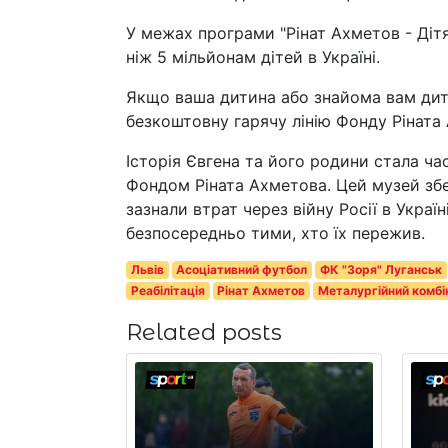
У межах програми "Рінат Ахметов - Діт
ніж 5 мільйонам дітей в Україні.
Якщо ваша дитина або знайома вам дити
безкоштовну гарячу лінію Фонду Ріната
Історія Євгена та його родини стала ч
Фондом Ріната Ахметова. Цей музей збер
зазнали втрат через війну Росії в Україн
безпосередньо тими, хто їх пережив.
Львів
Асоціативний футбол
ФК "Зоря" Луганськ
Реабілітація
Рінат Ахметов
Металургійний комбі
Related posts