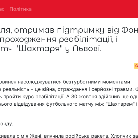
ес
Політика
оля, отримав підтримку від Фо
роходження реабілітації, і
тч "Шахтаря" у Львові.
С
, повинен насолоджуватися безтурботними моментами
 реальність – це війна, страждання і серйозні травми. 
 пройти курс реабілітації. А 30 жовтня здійснив ще од
нього відвідування футбольного матчу між "Шахтарем" і
онду.
ивала сім'я Жені, влучила російська ракета. Хлопчик з