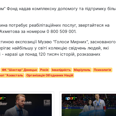
ям" Фонд надав комплексну допомогу та підтримку біл
на потребує реабілітаційних послуг, звертайтеся на
 Ахметова за номером 0 800 509 001.
астиною експозиції Музею "Голоси Мирних", заснованого
ігає найбільшу у світі колекцію свідчень людей, які
і - наразі це понад 120 тисяч історій, розказаних
ФК "Шахтар" Донецьк
Росія
Інвалідність
Маріуполь
Психологія
нат "Азовсталь
Організація Об'єднаних Націй