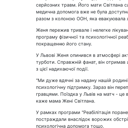
серйозних травм. Його мати Світлана са
медична допомога вже не була доступна
разом з колоною ООН, яка евакуювала л
Женя пережив тривале і нелегке лікуван
програму фізичної та психологічної реа
покращенню його стану.
У Львові Женя опинився в атмосфері ак
турботи. Справжній фанат, він отримав 
з цієї надихаючої події.
"Ми дуже вдячні за надану нашій родині
психологічну підтримку. Зараз він пере
гравцями. Поїздка у Львів на матч - це
каже мама Жені Світлана.
У рамках програми "Реабілітація поране
постраждали внаслідок ворожих обстрілі
психологічна допомога тощо.