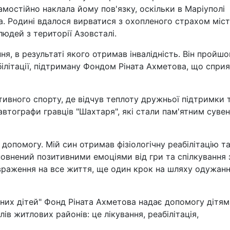
мостійно наклала йому пов'язку, оскільки в Маріуполі
. Родині вдалося вирватися з охопленого страхом міс
юдей з території Азовсталі.
ня, в результаті якого отримав інвалідність. Він пройшо
білітації, підтриману Фондом Ріната Ахметова, що спри
тивного спорту, де відчув теплоту дружньої підтримки 
автографи гравців "Шахтаря", які стали пам'ятним суве
 допомогу. Мій син отримав фізіологічну реабілітацію т
повнений позитивними емоціями від гри та спілкування 
 враження на все життя, ще один крок на шляху одужання
них дітей" Фонд Ріната Ахметова надає допомогу дітям,
в житлових районів: це лікування, реабілітація,