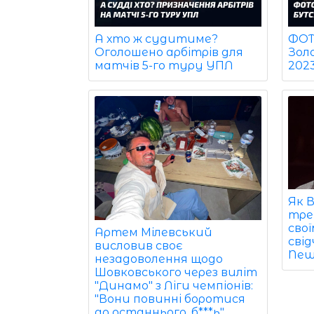
ФОТО
А хто ж судитиме?
Зол
Оголошено арбітрів для
202
матчів 5-го туру УПЛ
Як 
тре
свої
Артем Мілевський
свід
висловив своє
New
незадоволення щодо
Шовковського через виліт
"Динамо" з Ліги чемпіонів:
"Вони повинні боротися
до останнього, б***ь"