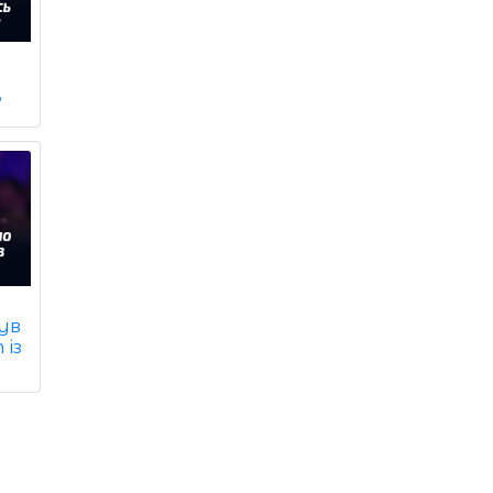
?
був
 із