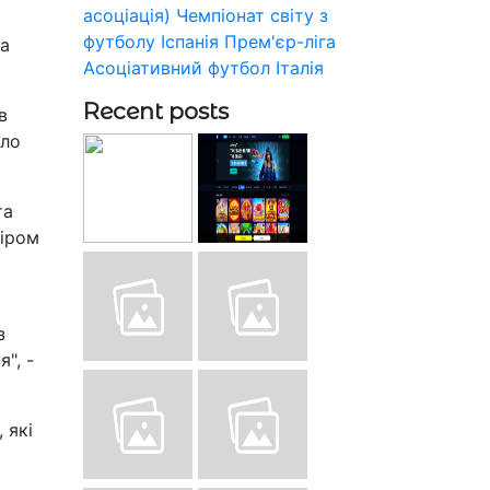
асоціація)
Чемпіонат світу з
футболу
Іспанія
Прем'єр-ліга
та
Асоціативний футбол
Італія
Recent posts
в
яло
та
ніром
а
з
", -
 які