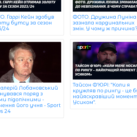
. Гаррі Кейн здобув
ФОТО. Дружина Луніна
оту бутсу за сезон
зазнала кардинальних
3/24
змін. У чому ж причина
Тайсон Ф'ЮРІ: "Коли я
Валерій Лобановський
кружляв по рингу - це 
нувався поряд з
найяскравіший момент
ми підопічними -
Усиком".
чення його учня - Sport
s 24