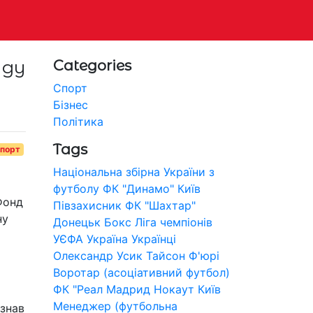
нду
Categories
Спорт
Бізнес
Політика
Tags
порт
Національна збірна України з
футболу
ФК "Динамо" Київ
Фонд
Півзахисник
ФК "Шахтар"
ну
Донецьк
Бокс
Ліга чемпіонів
УЄФА
Україна
Українці
Олександр Усик
Тайсон Ф'юрі
Воротар (асоціативний футбол)
ФК "Реал Мадрид
Нокаут
Київ
Менеджер (футбольна
азнав