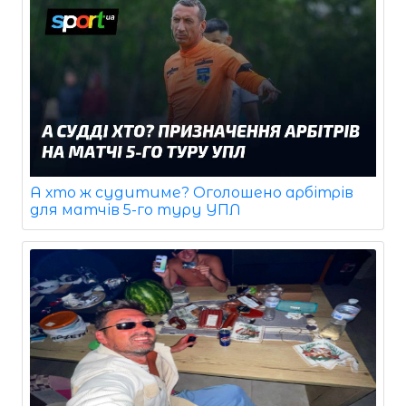
А хто ж судитиме? Оголошено арбітрів
для матчів 5-го туру УПЛ