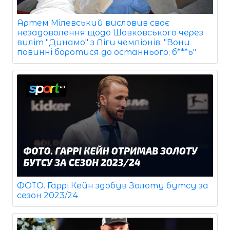
Артем Мілевський висловив своє
незадоволення щодо Шовковського через
виліт "Динамо" з Ліги чемпіонів: "Вони
повинні боротися до останнього, б***ь"
ФОТО. Гаррі Кейн здобув Золоту бутсу за
сезон 2023/24