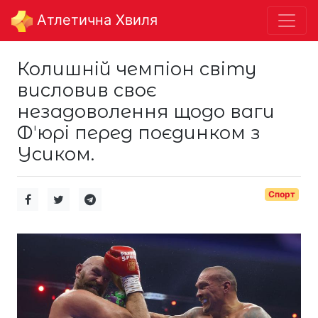
Aтлетична Хвиля
Колишній чемпіон світу
висловив своє
незадоволення щодо ваги
Фʼюрі перед поєдинком з
Усиком.
Спорт