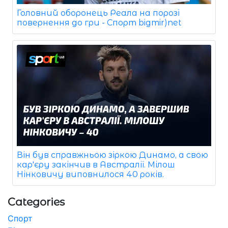
Головний оборонець Реала на порозі
повернення до гри - Спорт bigmir)net
Він був справжньою зіркою Динамо, а свою
кар'єру закінчив в Австралії. Мілош
Нінковичу виповнилося 40 років.
Categories
Спорт