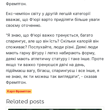
Фремптон.
Екс-чемпіон світу у другій легшій категорії
вважає, що Фʼюрі варто приділяти більше уваги
своєму оточенню.
"Я знаю, що Ф'юрі важко тренується, багато
спарингує, але що він їсть? Скільки калорій він
споживає? Послухайте, люди різні. Деякі люди
мають гарну фігуру і легко набирають форму,
деякі мають атлетичну статуру і таке інше. Проте
якщо ти важко тренуєшся двічі на день,
підіймаєш вагу, бігаєш, спарингуєш і все інше, я
не знаю, як ти можеш так виглядати", - сказав
Фремптон.
Карл Фрамптон
Related posts