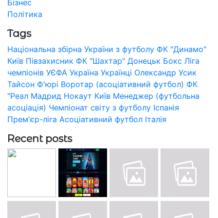
Бізнес
Політика
Tags
Національна збірна України з футболу
ФК "Динамо"
Київ
Півзахисник
ФК "Шахтар" Донецьк
Бокс
Ліга
чемпіонів УЄФА
Україна
Українці
Олександр Усик
Тайсон Ф'юрі
Воротар (асоціативний футбол)
ФК
"Реал Мадрид
Нокаут
Київ
Менеджер (футбольна
асоціація)
Чемпіонат світу з футболу
Іспанія
Прем'єр-ліга
Асоціативний футбол
Італія
Recent posts