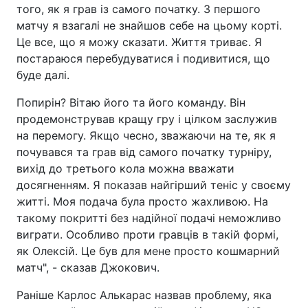
того, як я грав із самого початку. З першого
матчу я взагалі не знайшов себе на цьому корті.
Це все, що я можу сказати. Життя триває. Я
постараюся перебудуватися і подивитися, що
буде далі.
Попирін? Вітаю його та його команду. Він
продемонстрував кращу гру і цілком заслужив
на перемогу. Якщо чесно, зважаючи на те, як я
почувався та грав від самого початку турніру,
вихід до третього кола можна вважати
досягненням. Я показав найгірший теніс у своєму
житті. Моя подача була просто жахливою. На
такому покритті без надійної подачі неможливо
виграти. Особливо проти гравців в такій формі,
як Олексій. Це був для мене просто кошмарний
матч", - сказав Джокович.
Раніше Карлос Алькарас назвав проблему, яка