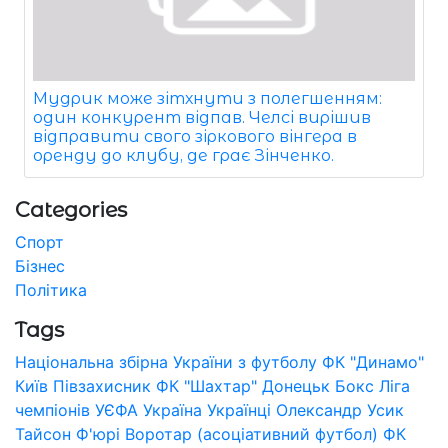
Мудрик може зітхнути з полегшенням:
один конкурент відпав. Челсі вирішив
відправити свого зіркового вінгера в
оренду до клубу, де грає Зінченко.
Categories
Спорт
Бізнес
Політика
Tags
Національна збірна України з футболу
ФК "Динамо"
Київ
Півзахисник
ФК "Шахтар" Донецьк
Бокс
Ліга
чемпіонів УЄФА
Україна
Українці
Олександр Усик
Тайсон Ф'юрі
Воротар (асоціативний футбол)
ФК