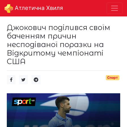
Aтлетична Хвиля
Джокович поділився своїм
баченням причин
несподіваної поразки на
Відкритому чемпіонаті
США
Спорт