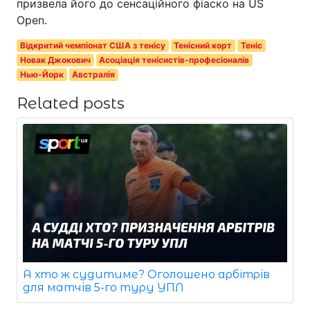
призвела його до сенсаційного фіаско на US
Open.
Відкритий чемпіонат США з тенісу
Тенісний корт
Теніс
Новак Джокович
Асоціація тенісистів-професіоналів
Нью-Йорк
Австралія
Related posts
А хто ж судитиме? Оголошено арбітрів
для матчів 5-го туру УПЛ