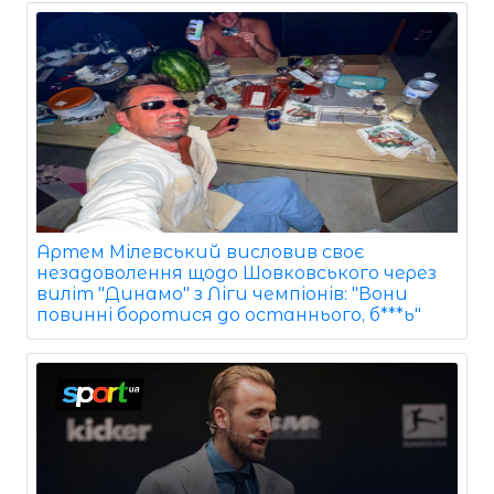
Артем Мілевський висловив своє
незадоволення щодо Шовковського через
виліт "Динамо" з Ліги чемпіонів: "Вони
повинні боротися до останнього, б***ь"