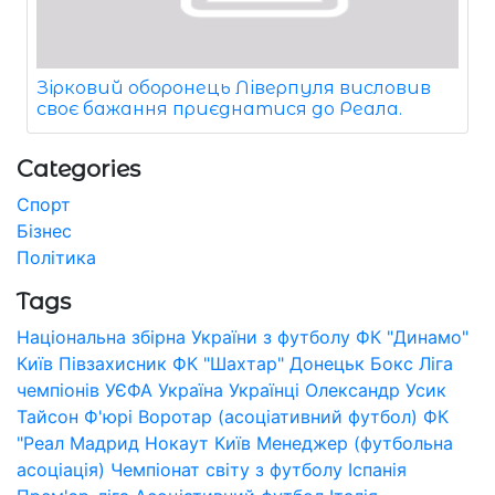
Зірковий оборонець Ліверпуля висловив
своє бажання приєднатися до Реала.
Categories
Спорт
Бізнес
Політика
Tags
Національна збірна України з футболу
ФК "Динамо"
Київ
Півзахисник
ФК "Шахтар" Донецьк
Бокс
Ліга
чемпіонів УЄФА
Україна
Українці
Олександр Усик
Тайсон Ф'юрі
Воротар (асоціативний футбол)
ФК
"Реал Мадрид
Нокаут
Київ
Менеджер (футбольна
асоціація)
Чемпіонат світу з футболу
Іспанія