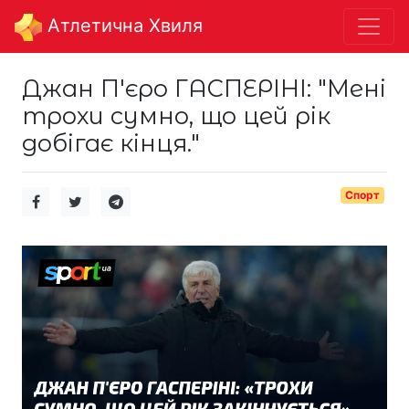
Aтлетична Хвиля
Джан П'єро ГАСПЕРІНІ: "Мені
трохи сумно, що цей рік
добігає кінця."
Спорт