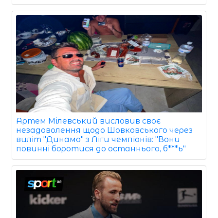
Артем Мілевський висловив своє
незадоволення щодо Шовковського через
виліт "Динамо" з Ліги чемпіонів: "Вони
повинні боротися до останнього, б***ь"