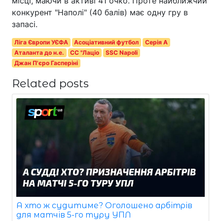
місці, маючи в активі 41 очко. Проте найближчий
конкурент "Наполі" (40 балів) має одну гру в
запасі.
Ліга Європи УЄФА
Асоціативний футбол
Серія A
Аталанта до н.е.
СС "Лаціо
SSC Napoli
Джан П'єро Гасперіні
Related posts
А хто ж судитиме? Оголошено арбітрів
для матчів 5-го туру УПЛ