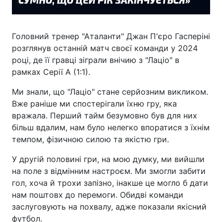
Головний тренер "Аталанти" Джан П'єро Гасперіні
розглянув останній матч своєї команди у 2024
році, де її гравці зіграли внічию з "Лаціо" в
рамках Серії А (1:1).
Ми знали, що "Лаціо" стане серйозним викликом.
Вже раніше ми спостерігали їхню гру, яка
вражала. Перший тайм безумовно був для них
більш вдалим, нам було нелегко впоратися з їхнім
темпом, фізичною силою та якістю гри.
У другій половині гри, на мою думку, ми вийшли
на поле з відмінним настроєм. Ми змогли забити
гол, хоча й трохи запізно, інакше це могло б дати
нам поштовх до перемоги. Обидві команди
заслуговують на похвалу, адже показали якісний
футбол.