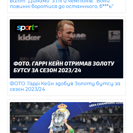
виліт "Динамо" з Ліги чемпіонів: "Вони
повинні боротися до останнього, б***ь"
ФОТО. Гаррі Кейн здобув Золоту бутсу за
сезон 2023/24