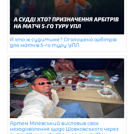
А хто ж судитиме? Оголошено арбітрів
для матчів 5-го туру УПЛ
Артем Мілевський висловив своє
незадоволення щодо Шовковського через