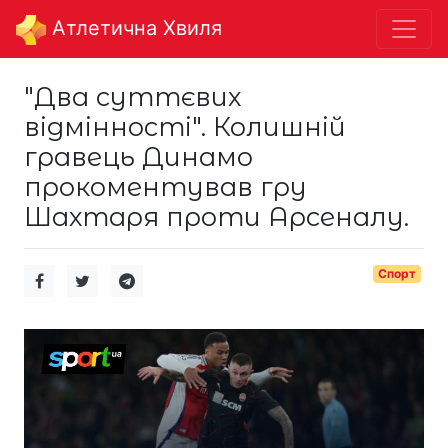
Aтлетична Хвиля
"Два суттєвих
відмінності". Колишній
гравець Динамо
прокоментував гру
Шахтаря проти Арсеналу.
Спорт