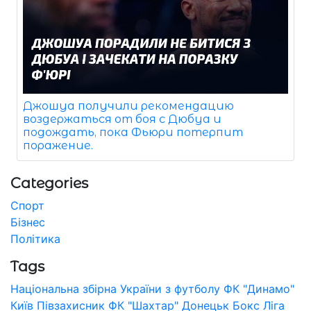
Джошуа получили рекомендацию
воздержаться от боя с Дюбуа и
подождать, пока Фьюри потерпит
поражение.
Categories
Спорт
Бізнес
Політика
Tags
Національна збірна України з футболу
ФК "Динамо"
Київ
Півзахисник
ФК "Шахтар" Донецьк
Бокс
Ліга