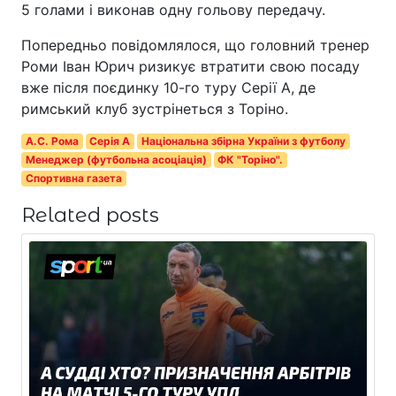
5 голами і виконав одну гольову передачу.
Попередньо повідомлялося, що головний тренер
Роми Іван Юрич ризикує втратити свою посаду
вже після поєдинку 10-го туру Серії А, де
римський клуб зустрінеться з Торіно.
А.С. Рома
Серія A
Національна збірна України з футболу
Менеджер (футбольна асоціація)
ФК "Торіно".
Спортивна газета
Related posts