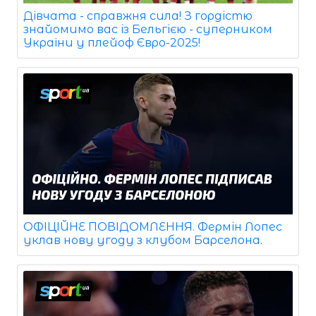
Дівчата - справжня сила! З гордістю
знайомимо вас із Бельгією - суперником
України у плейоф Євро-2025!
ОФІЦІЙНЕ ПОВІДОМЛЕННЯ. Фермін Лопес
уклав нову угоду з клубом Барселона.