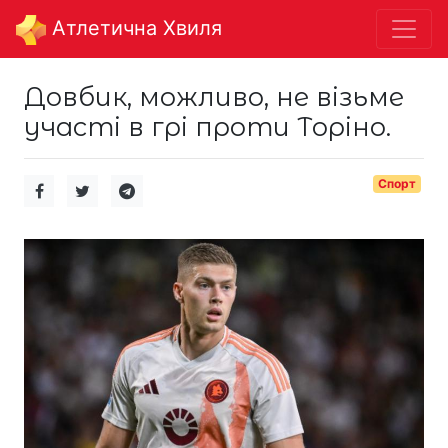
Aтлетична Хвиля
Довбик, можливо, не візьме
участі в грі проти Торіно.
Спорт