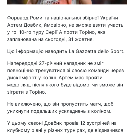
Форвард Роми та національної збірної України
Артем Довбик, ймовірно, не зможе взяти участь
у грі 10-го туру Серії А проти Торіно, яка
запланована на сьогодні, 31 жовтня.
Цю інформацію наводить La Gazzetta dello Sport.
Напередодні 27-річний нападник не зміг
повноцінно тренуватися зі своєю команди через
дискомфорт у коліні. Артем має пройти
медогляд, після якого буде відомо, чи зможе він
зіграти з Торіно.
Не виключено, що він пропустить матч, щоб
уникнути подальших ускладнень з коліном.
У цьому сезоні Довбик провів 12 зустрічей на
клубному рівні у різних турнірах, де відзначився