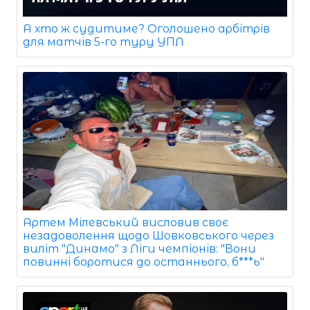
А хто ж судитиме? Оголошено арбітрів
для матчів 5-го туру УПЛ
Артем Мілевський висловив своє
незадоволення щодо Шовковського через
виліт "Динамо" з Ліги чемпіонів: "Вони
повинні боротися до останнього, б***ь"