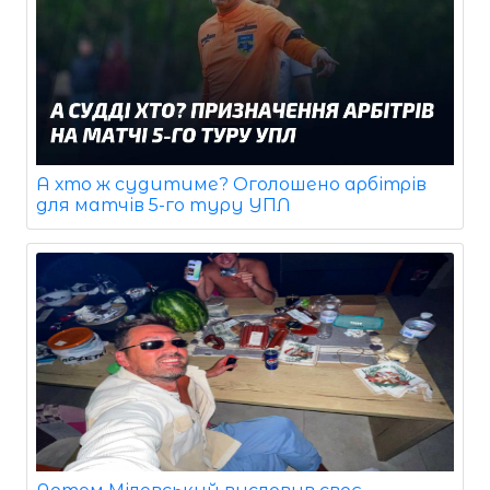
А хто ж судитиме? Оголошено арбітрів
для матчів 5-го туру УПЛ