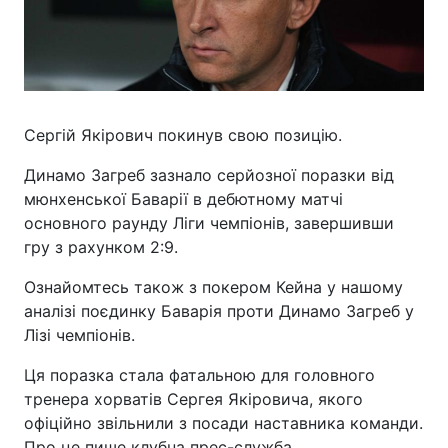
Сергій Якірович покинув свою позицію.
Динамо Загреб зазнало серйозної поразки від
мюнхенської Баварії в дебютному матчі
основного раунду Ліги чемпіонів, завершивши
гру з рахунком 2:9.
Ознайомтесь також з покером Кейна у нашому
аналізі поєдинку Баварія проти Динамо Загреб у
Лізі чемпіонів.
Ця поразка стала фатальною для головного
тренера хорватів Сергея Якіровича, якого
офіційно звільнили з посади наставника команди.
Про це пише клубна прес-служба.