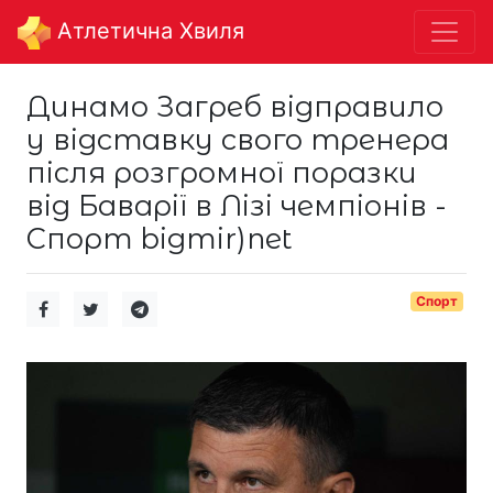
Aтлетична Хвиля
Динамо Загреб відправило
у відставку свого тренера
після розгромної поразки
від Баварії в Лізі чемпіонів -
Спорт bigmir)net
Спорт