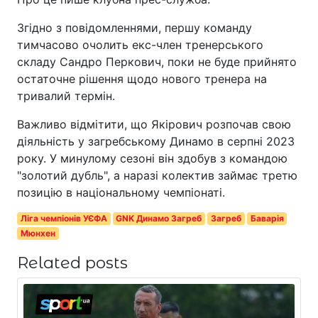
Згідно з повідомленнями, першу команду
тимчасово очолить екс-член тренерського
складу Сандро Перкович, поки не буде прийнято
остаточне рішення щодо нового тренера на
тривалий термін.
Важливо відмітити, що Якірович розпочав свою
діяльність у загребському Динамо в серпні 2023
року. У минулому сезоні він здобув з командою
"золотий дубль", а наразі колектив займає третю
позицію в національному чемпіонаті.
Ліга чемпіонів УЄФА
GNK Динамо Загреб
Загреб
Баварія
Мюнхен
Related posts