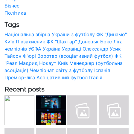
Бізнес
Політика
Tags
Національна збірна України з футболу
ФК "Динамо"
Київ
Півзахисник
ФК "Шахтар" Донецьк
Бокс
Ліга
чемпіонів УЄФА
Україна
Українці
Олександр Усик
Тайсон Ф'юрі
Воротар (асоціативний футбол)
ФК
"Реал Мадрид
Нокаут
Київ
Менеджер (футбольна
асоціація)
Чемпіонат світу з футболу
Іспанія
Прем'єр-ліга
Асоціативний футбол
Італія
Recent posts