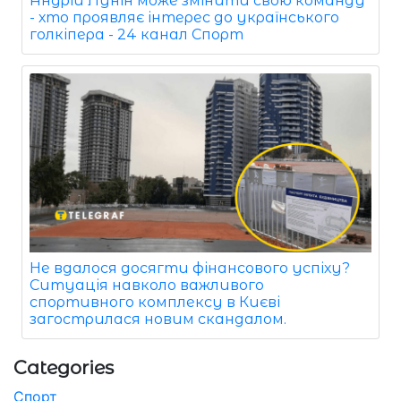
Андрій Лунін може змінити свою команду
- хто проявляє інтерес до українського
голкіпера - 24 канал Спорт
Не вдалося досягти фінансового успіху?
Ситуація навколо важливого
спортивного комплексу в Києві
загострилася новим скандалом.
Categories
Спорт