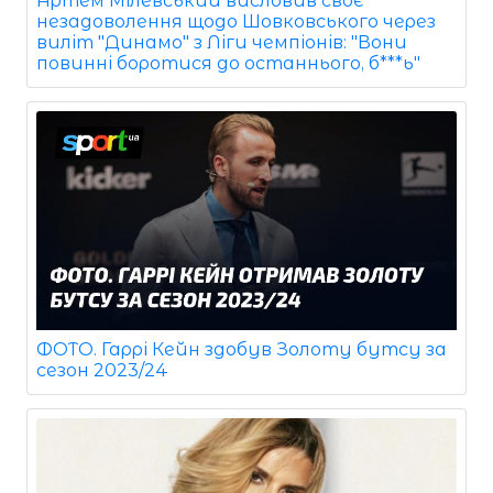
Артем Мілевський висловив своє
незадоволення щодо Шовковського через
виліт "Динамо" з Ліги чемпіонів: "Вони
повинні боротися до останнього, б***ь"
ФОТО. Гаррі Кейн здобув Золоту бутсу за
сезон 2023/24