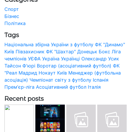
Спорт
Бізнес
Політика
Tags
Національна збірна України з футболу
ФК "Динамо"
Київ
Півзахисник
ФК "Шахтар" Донецьк
Бокс
Ліга
чемпіонів УЄФА
Україна
Українці
Олександр Усик
Тайсон Ф'юрі
Воротар (асоціативний футбол)
ФК
"Реал Мадрид
Нокаут
Київ
Менеджер (футбольна
асоціація)
Чемпіонат світу з футболу
Іспанія
Прем'єр-ліга
Асоціативний футбол
Італія
Recent posts