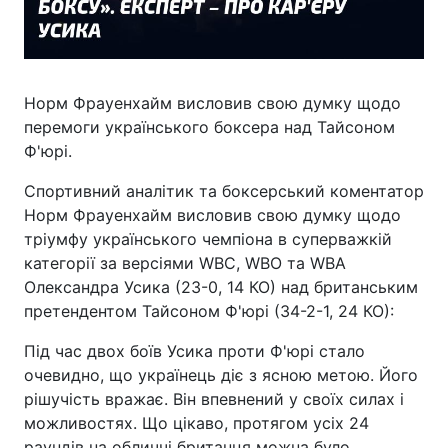
Норм Фрауенхайм висловив свою думку щодо
перемоги українського боксера над Тайсоном
Ф'юрі.
Спортивний аналітик та боксерський коментатор
Норм Фрауенхайм висловив свою думку щодо
тріумфу українського чемпіона в суперважкій
категорії за версіями WBC, WBO та WBA
Олександра Усика (23-0, 14 КО) над британським
претендентом Тайсоном Ф'юрі (34-2-1, 24 КО):
Під час двох боїв Усика проти Ф'юрі стало
очевидно, що українець діє з ясною метою. Його
рішучість вражає. Він впевнений у своїх силах і
можливостях. Що цікаво, протягом усіх 24
раундів на обличчі британця можна було