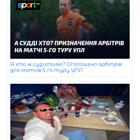
А хто ж судитиме? Оголошено арбітрів
для матчів 5-го туру УПЛ