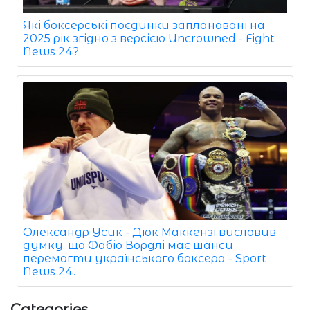
Які боксерські поєдинки заплановані на
2025 рік згідно з версією Uncrowned - Fight
News 24?
Олександр Усик - Дюк Маккензі висловив
думку, що Фабіо Вордлі має шанси
перемогти українського боксера - Sport
News 24.
Categories