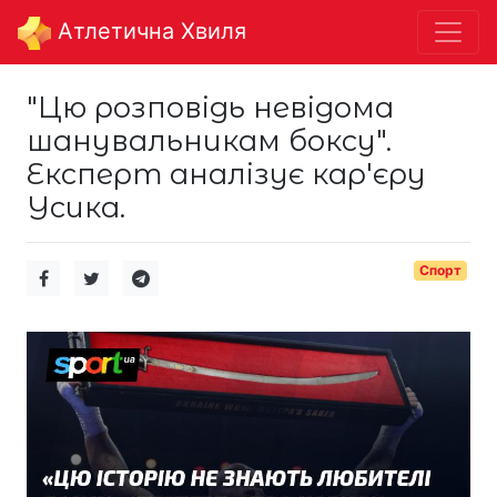
Aтлетична Хвиля
"Цю розповідь невідома
шанувальникам боксу".
Експерт аналізує кар'єру
Усика.
Спорт