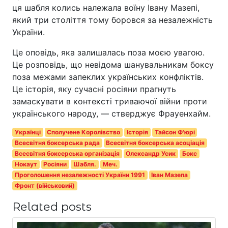
ця шабля колись належала воїну Івану Мазепі,
який три століття тому боровся за незалежність
України.
Це оповідь, яка залишалась поза моєю увагою.
Це розповідь, що невідома шанувальникам боксу
поза межами запеклих українських конфліктів.
Це історія, яку сучасні росіяни прагнуть
замаскувати в контексті триваючої війни проти
українського народу, — стверджує Фрауенхайм.
Українці
Сполучене Королівство
Історія
Тайсон Ф'юрі
Всесвітня боксерська рада
Всесвітня боксерська асоціація
Всесвітня боксерська організація
Олександр Усик
Бокс
Нокаут
Росіяни
Шабля.
Меч.
Проголошення незалежності України 1991
Іван Мазепа
Фронт (військовий)
Related posts