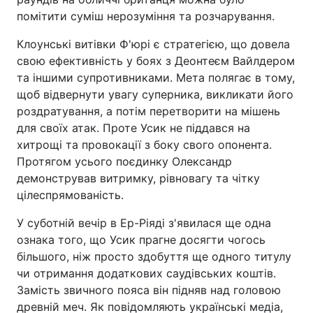
помітити суміш нерозуміння та розчарування.
Клоунські витівки Ф'юрі є стратегією, що довела
свою ефективність у боях з Деонтеєм Вайлдером
та іншими супротивниками. Мета полягає в тому,
щоб відвернути увагу суперника, викликати його
роздратування, а потім перетворити на мішень
для своїх атак. Проте Усик не піддався на
хитрощі та провокації з боку свого опонента.
Протягом усього поєдинку Олександр
демонстрував витримку, рівновагу та чітку
цілеспрямованість.
У суботній вечір в Ер-Ріяді з'явилася ще одна
ознака того, що Усик прагне досягти чогось
більшого, ніж просто здобуття ще одного титулу
чи отримання додаткових саудівських коштів.
Замість звичного пояса він підняв над головою
древній меч. Як повідомляють українські медіа,