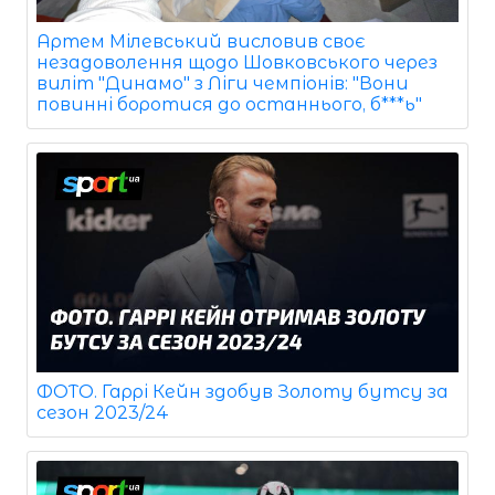
Артем Мілевський висловив своє
незадоволення щодо Шовковського через
виліт "Динамо" з Ліги чемпіонів: "Вони
повинні боротися до останнього, б***ь"
ФОТО. Гаррі Кейн здобув Золоту бутсу за
сезон 2023/24