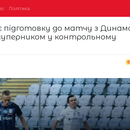
ес
Політика
підготовку до матчу з Динамо
 суперником у контрольному
С