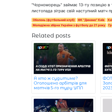
"Чорноморець" займає 13-ту позицію в 
листопада зіграє свій наступний матч п
Оболонь (футбольний клуб)
ФК "Динамо" Київ
Ки
Молодіжна збірна України з футболу до 21 року
Гр
Related posts
ФОТО
А хто ж судитиме?
Зол
Оголошено арбітрів для
202
матчів 5-го туру УПЛ