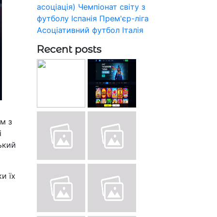
асоціація)
Чемпіонат світу з
футболу
Іспанія
Прем'єр-ліга
Асоціативний футбол
Італія
Recent posts
м з
і
ький
и їх