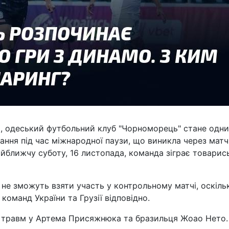
a, одеський футбольний клуб "Чорноморець" стане одни
вання під час міжнародної паузи, що виникла через матч
айближчу суботу, 16 листопада, команда зіграє товарис
не зможуть взяти участь у контрольному матчі, оскільк
оманд України та Грузії відповідно.
я травм у Артема Присяжнюка та бразильця Жоао Нето.