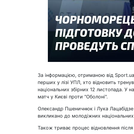
За інформацією, отриманою від Sport.u
перших у лізі УПЛ, хто відновить трену
національних збірних 12 листопада. У н
матч у Києві проти "Оболоні".
Олександр Пшеничнюк і Лука Лацабідзе 
викликано до молодіжних національних к
Також триває процес відновлення післ