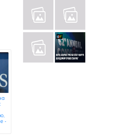
на
:
ю,
е -