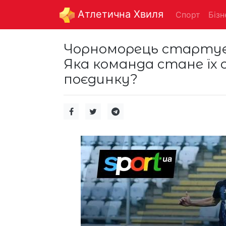
Aтлетична Хвиля
Спорт
Бізн
Чорноморець стартує 
Яка команда стане їх
поєдинку?