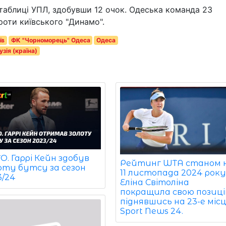
таблиці УПЛ, здобувши 12 очок. Одеська команда 23
роти київського "Динамо".
їв
ФК "Чорноморець" Одеса
Одеса
узія (країна)
. Гаррі Кейн здобув
Рейтинг WTA станом 
оту бутсу за сезон
11 листопада 2024 року
3/24
Еліна Світоліна
покращила свою позиці
піднявшись на 23-е місц
Sport News 24.