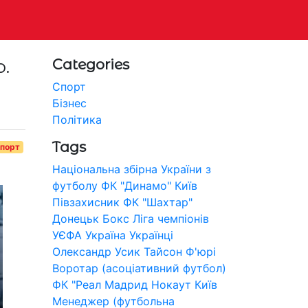
.
Categories
Спорт
Бізнес
Політика
Tags
порт
Національна збірна України з
футболу
ФК "Динамо" Київ
Півзахисник
ФК "Шахтар"
Донецьк
Бокс
Ліга чемпіонів
УЄФА
Україна
Українці
Олександр Усик
Тайсон Ф'юрі
Воротар (асоціативний футбол)
ФК "Реал Мадрид
Нокаут
Київ
Менеджер (футбольна