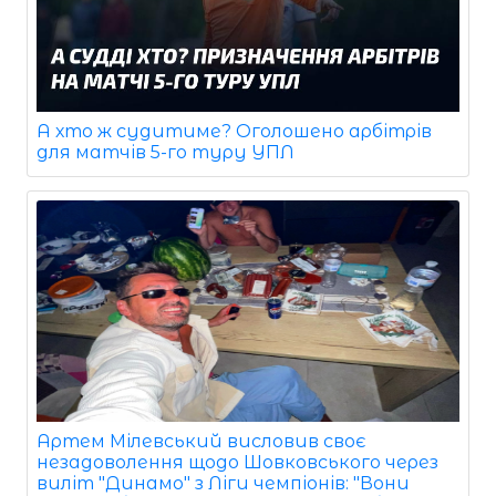
А хто ж судитиме? Оголошено арбітрів
для матчів 5-го туру УПЛ
Артем Мілевський висловив своє
незадоволення щодо Шовковського через
виліт "Динамо" з Ліги чемпіонів: "Вони