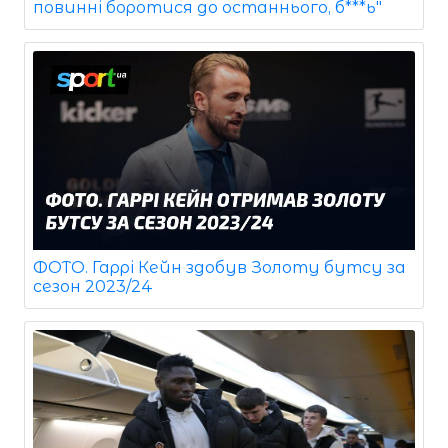
повинні боротися до останнього, б***ь"
ФОТО. Гаррі Кейн здобув Золоту бутсу за
сезон 2023/24