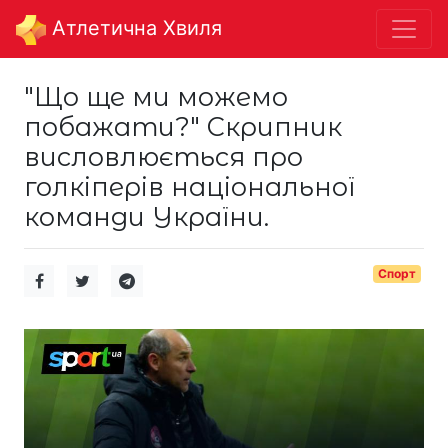
Aтлетична Хвиля
"Що ще ми можемо
побажати?" Скрипник
висловлюється про
голкіперів національної
команди України.
Спорт