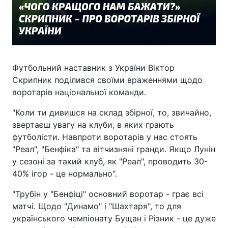
Футбольний наставник з України Віктор
Скрипник поділився своїми враженнями щодо
воротарів національної команди.
"Коли ти дивишся на склад збірної, то, звичайно,
звертаєш увагу на клуби, в яких грають
футболісти. Навпроти воротарів у нас стоять
"Реал", "Бенфіка" та вітчизняні гранди. Якщо Лунін
у сезоні за такий клуб, як "Реал", проводить 30-
40% ігор - це нормально".
"Трубін у "Бенфіці" основний воротар - грає всі
матчі. Щодо "Динамо" і "Шахтаря", то для
українського чемпіонату Бущан і Різник - це дуже