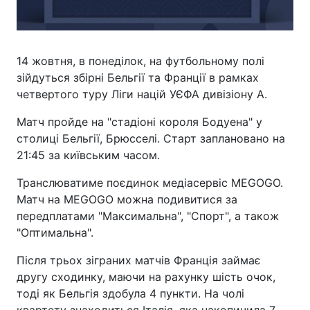
14 жовтня, в понеділок, на футбольному полі
зійдуться збірні Бельгії та Франції в рамках
четвертого туру Ліги націй УЄФА дивізіону A.
Матч пройде на "стадіоні короля Бодуена" у
столиці Бельгії, Брюсселі. Старт заплановано на
21:45 за київським часом.
Транслюватиме поєдинок медіасервіс MEGOGO.
Матч на MEGOGO можна подивитися за
передплатами "Максимальна", "Спорт", а також
"Оптимальна".
Після трьох зіграних матчів Франція займає
другу сходинку, маючи на рахунку шість очок,
тоді як Бельгія здобула 4 пункти. На чолі