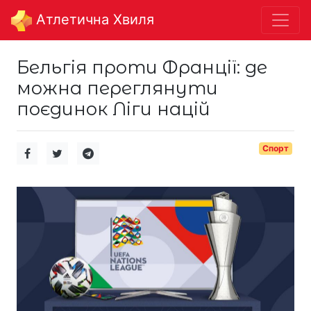
Aтлетична Хвиля
Бельгія проти Франції: де
можна переглянути
поєдинок Ліги націй
Спорт