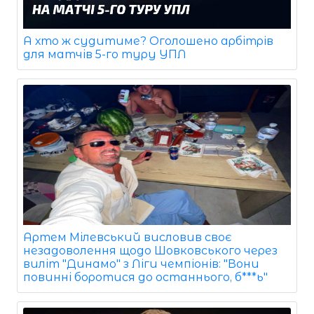
А хто ж судитиме? Оголошено арбітрів
для матчів 5-го туру УПЛ
Артем Мілевський висловив своє
незадоволення щодо Шовковського через
виліт "Динамо" з Ліги чемпіонів: "Вони
повинні боротися до останнього, б***ь"