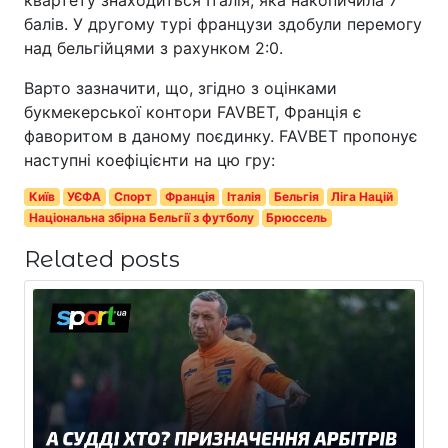
квартету знаходиться Італія, яка накопичила 7
балів. У другому турі французи здобули перемогу
над бельгійцями з рахунком 2:0.
Варто зазначити, що, згідно з оцінками
букмекерської контори FAVBET, Франція є
фаворитом в даному поєдинку. FAVBET пропонує
наступні коефіцієнти на цю гру:
Київ
УЄФА
Спорт
Франція
Італія
Бельгія
Ліга Націй
Національна збірна Бельгії з футболу
Брюссель
Related posts