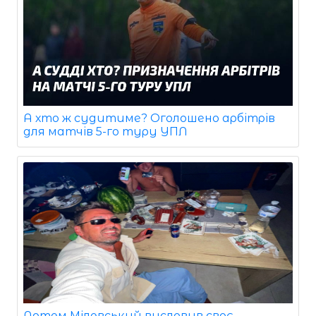
А хто ж судитиме? Оголошено арбітрів
для матчів 5-го туру УПЛ
Артем Мілевський висловив своє