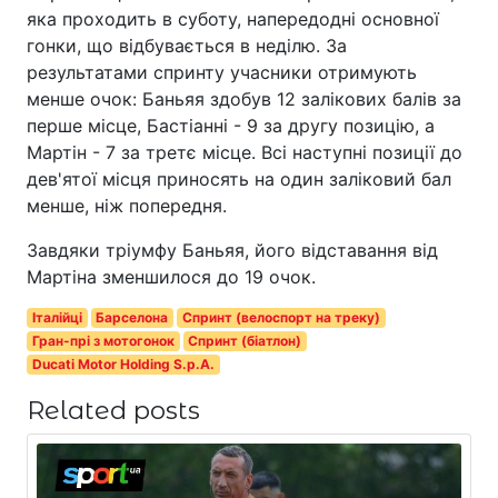
яка проходить в суботу, напередодні основної
гонки, що відбувається в неділю. За
результатами спринту учасники отримують
менше очок: Баньяя здобув 12 залікових балів за
перше місце, Бастіанні - 9 за другу позицію, а
Мартін - 7 за третє місце. Всі наступні позиції до
дев'ятої місця приносять на один заліковий бал
менше, ніж попередня.
Завдяки тріумфу Баньяя, його відставання від
Мартіна зменшилося до 19 очок.
Італійці
Барселона
Спринт (велоспорт на треку)
Гран-прі з мотогонок
Спринт (біатлон)
Ducati Motor Holding S.p.A.
Related posts