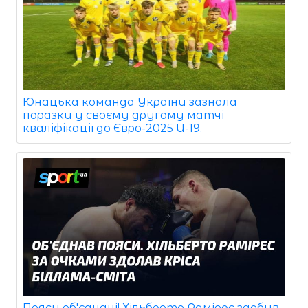
Юнацька команда України зазнала
поразки у своєму другому матчі
кваліфікації до Євро-2025 U-19.
Пояси об'єднані! Хільберто Рамірес здобув