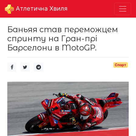
Aтлетична Хвиля
Баньяя став переможцем
спринту на Гран-прі
Барселони в MotoGP.
Спорт