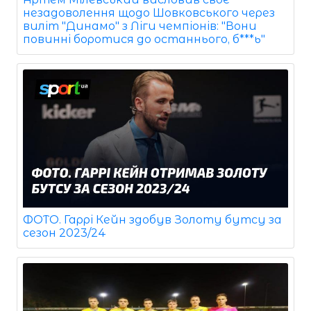
незадоволення щодо Шовковського через
виліт "Динамо" з Ліги чемпіонів: "Вони
повинні боротися до останнього, б***ь"
ФОТО. Гаррі Кейн здобув Золоту бутсу за
сезон 2023/24