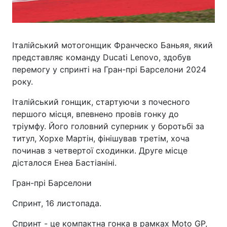
Італійський мотогонщик Франческо Баньяя, який
представляє команду Ducati Lenovo, здобув
перемогу у спринті на Гран-прі Барселони 2024
року.
Італійський гонщик, стартуючи з почесного
першого місця, впевнено провів гонку до
тріумфу. Його головний суперник у боротьбі за
титул, Хорхе Мартін, фінішував третім, хоча
починав з четвертої сходинки. Друге місце
дісталося Енеа Бастіаніні.
Гран-прі Барселони
Спринт, 16 листопада.
Спринт - це компактна гонка в рамках Moto GP,