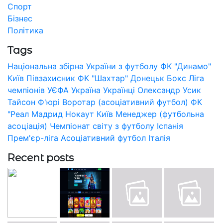
Спорт
Бізнес
Політика
Tags
Національна збірна України з футболу
ФК "Динамо"
Київ
Півзахисник
ФК "Шахтар" Донецьк
Бокс
Ліга
чемпіонів УЄФА
Україна
Українці
Олександр Усик
Тайсон Ф'юрі
Воротар (асоціативний футбол)
ФК
"Реал Мадрид
Нокаут
Київ
Менеджер (футбольна
асоціація)
Чемпіонат світу з футболу
Іспанія
Прем'єр-ліга
Асоціативний футбол
Італія
Recent posts