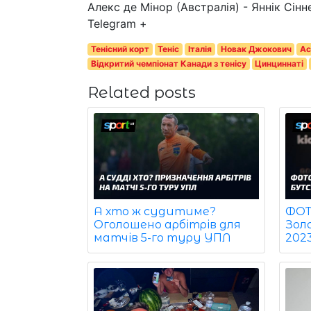
Алекс де Мінор (Австралія) - Яннік Сінн
Telegram +
Тенісний корт
Теніс
Італія
Новак Джокович
Ас
Відкритий чемпіонат Канади з тенісу
Цинциннаті
Related posts
ФОТО
А хто ж судитиме?
Зол
Оголошено арбітрів для
202
матчів 5-го туру УПЛ