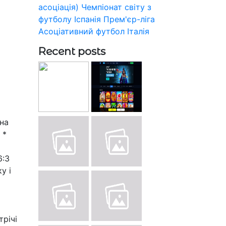
асоціація)
Чемпіонат світу з
футболу
Іспанія
Прем'єр-ліга
Асоціативний футбол
Італія
Recent posts
на
 *
6:3
у і
трічі