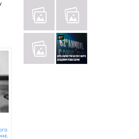
у
ого
рнє.