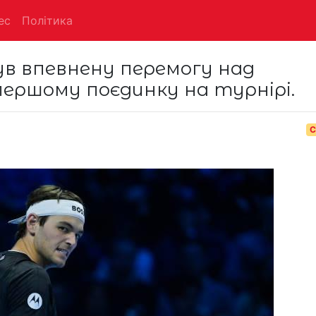
ес
Політика
був впевнену перемогу над
першому поєдинку на турнірі.
С