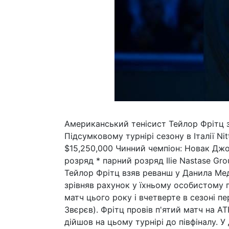
Американський тенісист Тейлор Фрітц з
Підсумковому турнірі сезону в Італії Nitt
$15,250,000 Чинний чемпіон: Новак Джо
розряд * парний розряд Ilie Nastase Gro
Тейлор Фрітц взяв реванш у Данила Мед
зрівняв рахунок у їхньому особистому п
матч цього року і вчетверте в сезоні п
Звєрєв). Фрітц провів п'ятий матч на АТ
дійшов на цьому турнірі до півфіналу. 