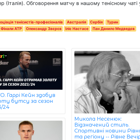
ер (Італія). Обговорення матчу в нашому тенісному чаті 
оціація тенісистів-професіоналів
Австралія
Сербія
Турин
Фінали ATP
Олександр Звєрєв
Іліє Настасе
Пан Данило Медведєв
. Гаррі Кейн здобув
оту бутсу за сезон
3/24
Микола Несенюк:
Відзначений стиль.
Спортивні новини Рівн
та регіону -- Рівне Вечі