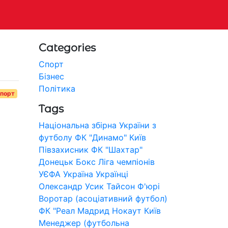
Categories
Спорт
Бізнес
Політика
порт
Tags
Національна збірна України з
футболу
ФК "Динамо" Київ
Півзахисник
ФК "Шахтар"
Донецьк
Бокс
Ліга чемпіонів
УЄФА
Україна
Українці
Олександр Усик
Тайсон Ф'юрі
Воротар (асоціативний футбол)
ФК "Реал Мадрид
Нокаут
Київ
Менеджер (футбольна