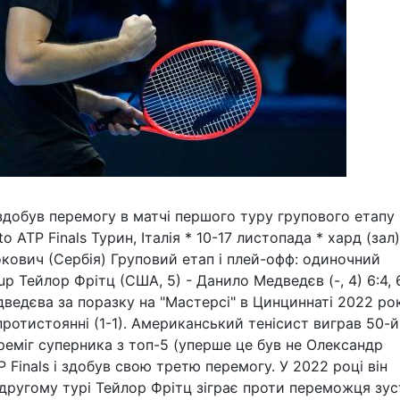
добув перемогу в матчі першого туру групового етапу 
o ATP Finals Турин, Італія * 10-17 листопада * хард (зал)
кович (Сербія) Груповий етап і плей-офф: одиночний
up Тейлор Фрітц (США, 5) - Данило Медведєв (-, 4) 6:4, 
ведєва за поразку на "Мастерсі" в Цинциннаті 2022 рок
ротистоянні (1-1). Американський тенісист виграв 50-й
ереміг суперника з топ-5 (уперше це був не Олександр
Р Finals і здобув свою третю перемогу. У 2022 році він
У другому турі Тейлор Фрітц зіграє проти переможця зус