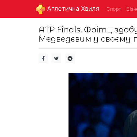
Aтлетична Хвиля
Спорт
Бізн
ATP Finals. Фрітц здо
Медведєвим у своєму 