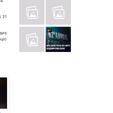
а.
5 21
диз.
аціо