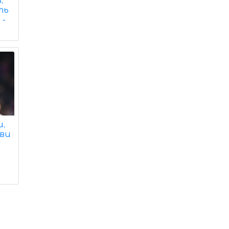
,
ть
 -
и,
ови