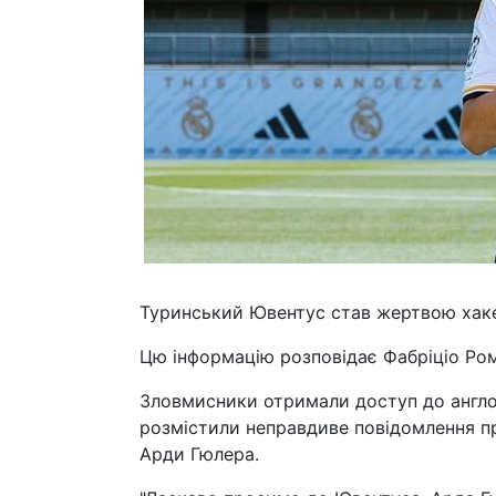
Туринський Ювентус став жертвою хаке
Цю інформацію розповідає Фабріціо Ро
Зловмисники отримали доступ до англом
розмістили неправдиве повідомлення п
Арди Гюлера.