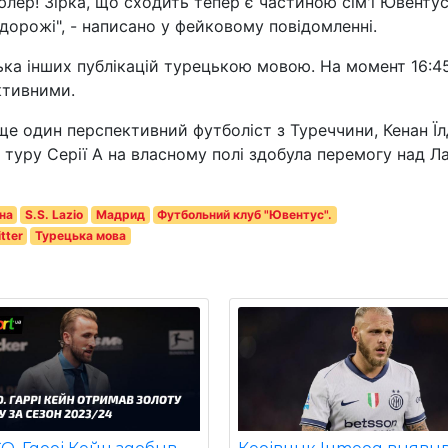
лер! Зірка, що сходить тепер є частиною сім'ї Ювентус
дорожі", - написано у фейковому повідомленні.
ька інших публікацій турецькою мовою. На момент 16:4
ктивними.
ще один перспективний футболіст з Туреччини, Кенан Їл
 туру Серії А на власному полі здобула перемогу над Л
на
S.S. Lazio
Мадрид
Футбольний клуб "Ювентус".
tter
Турецька мова