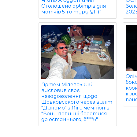
ФОТО
А хто ж судитиме?
Зол
Оголошено арбітрів для
202
матчів 5-го туру УПЛ
Олім
бок
Артем Мілевський
кро
висловив своє
її 
незадоволення щодо
вон
Шовковського через виліт
"Динамо" з Ліги чемпіонів:
"Вони повинні боротися
до останнього, б***ь"