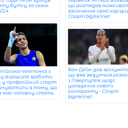
. Гаррі Кейн здобув
Керівник Інтера виявив
оту бутсу за сезон
що розглядав можливіс
3/24
закінчення своєї кар'єри
Спорт bigmir)net
Ван Дейк дав зрозуміт
пійська чемпіонка з
що вже ведуться розм
су вирішила зробити
з Ліверпулем щодо
к у професійний спорт:
укладення нового
звинуватили в тому, що
контракту - Спорт
а має чоловічу стать.
bigmir)net