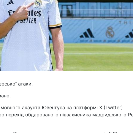
рської атаки.
мано.
овного акаунта Ювентуса на платформі X (Twitter) і
ро перехід обдарованого півзахисника мадридського Р