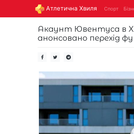
Aтлетична Хвиля
Спорт
Бізн
Акаунт Ювентуса в X 
анонсовано перехід фу