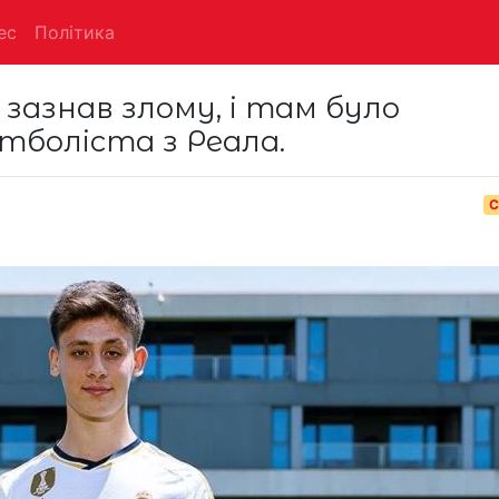
ес
Політика
зазнав злому, і там було
тболіста з Реала.
С