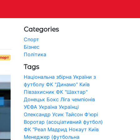
Categories
Спорт
Бізнес
Політика
порт
Tags
Національна збірна України з
футболу
ФК "Динамо" Київ
Півзахисник
ФК "Шахтар"
Донецьк
Бокс
Ліга чемпіонів
УЄФА
Україна
Українці
Олександр Усик
Тайсон Ф'юрі
Воротар (асоціативний футбол)
ФК "Реал Мадрид
Нокаут
Київ
Менеджер (футбольна