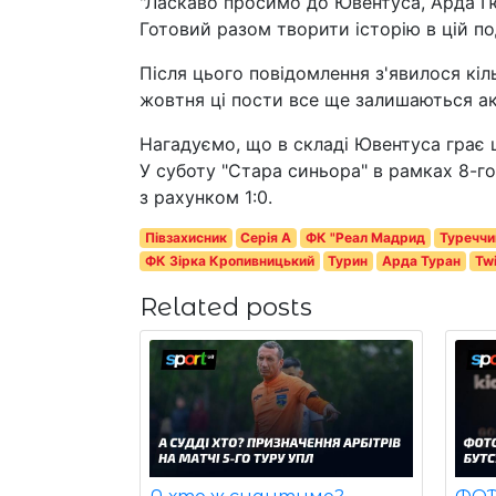
"Ласкаво просимо до Ювентуса, Арда Гю
Готовий разом творити історію в цій по
Після цього повідомлення з'явилося кіл
жовтня ці пости все ще залишаються а
Нагадуємо, що в складі Ювентуса грає 
У суботу "Стара синьора" в рамках 8-го
з рахунком 1:0.
Півзахисник
Серія A
ФК "Реал Мадрид
Туреччи
ФК Зірка Кропивницький
Турин
Арда Туран
Twi
Related posts