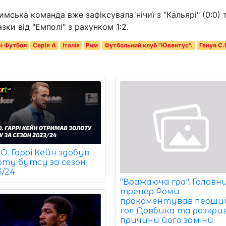
мська команда вже зафіксувала нічиї з "Кальярі" (0:0) 
зки від "Емполі" з рахунком 1:2.
і Футбол
Серія A
Італія
Рим
Футбольний клуб "Ювентус".
Генуя C.
. Гаррі Кейн здобув
оту бутсу за сезон
3/24
"Вражаюча гра". Головн
тренер Роми
прокоментував перши
гол Довбика та розкри
причини його заміни.