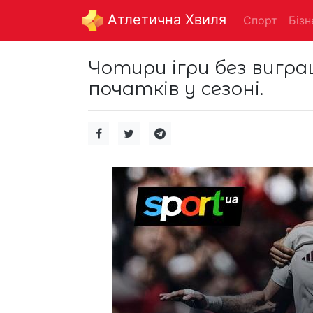
Aтлетична Хвиля
Спорт
Бізн
Чотири ігри без вигра
початків у сезоні.