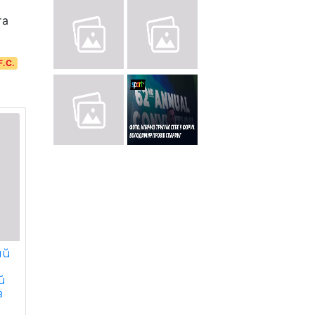
та
F.C.
ий
й
в