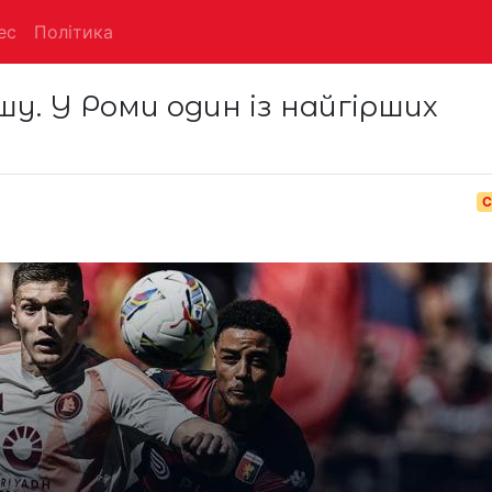
ес
Політика
шу. У Роми один із найгірших
С