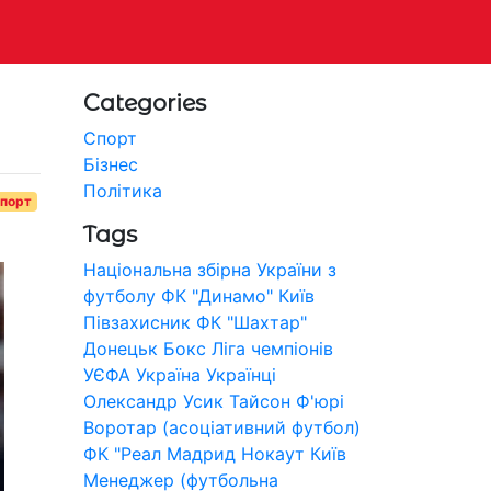
Categories
Спорт
Бізнес
Політика
порт
Tags
Національна збірна України з
футболу
ФК "Динамо" Київ
Півзахисник
ФК "Шахтар"
Донецьк
Бокс
Ліга чемпіонів
УЄФА
Україна
Українці
Олександр Усик
Тайсон Ф'юрі
Воротар (асоціативний футбол)
ФК "Реал Мадрид
Нокаут
Київ
Менеджер (футбольна