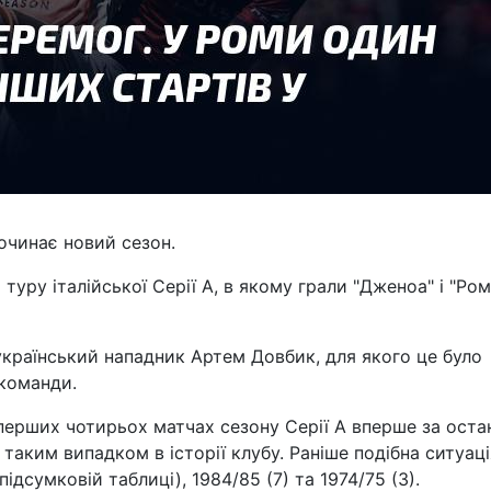
очинає новий сезон.
 туру італійської Серії А, в якому грали "Дженоа" і "Ром
 український нападник Артем Довбик, для якого це було
 команди.
перших чотирьох матчах сезону Серії А вперше за оста
аким випадком в історії клубу. Раніше подібна ситуаці
підсумковій таблиці), 1984/85 (7) та 1974/75 (3).