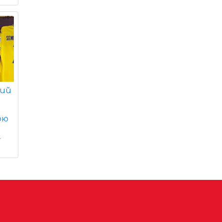
вий
ою
4