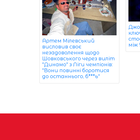
Джо
клю
сто
Артем Мілевський
між 
висловив своє
незадоволення щодо
Шовковського через виліт
"Динамо" з Ліги чемпіонів:
"Вони повинні боротися
до останнього, б***ь"