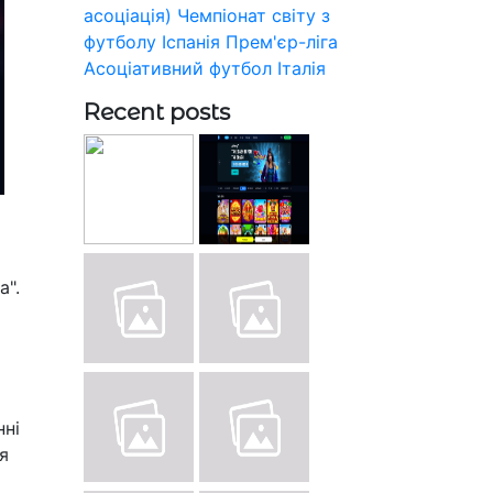
асоціація)
Чемпіонат світу з
футболу
Іспанія
Прем'єр-ліга
Асоціативний футбол
Італія
Recent posts
а".
нні
я