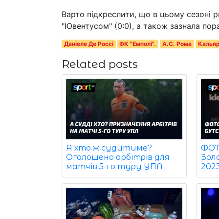
Варто підкреслити, що в цьому сезоні ри
"Ювентусом" (0:0), а також зазнала пора
Даніеле Де Россі
ФК "Емполі".
А.С. Рома
Кальяр
Related posts
ФОТО
А хто ж судитиме?
Зол
Оголошено арбітрів для
202
матчів 5-го туру УПЛ