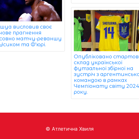
шуа висловив своє
чове прагнення
совно матчу-реваншу
Усиком та Ф'юрі.
Опубліковано старто
склад української
футзальної збірної на
зустріч з аргентинськ
командою в рамках
Чемпіонату світу 202
року.
© Aтлетична Хвиля